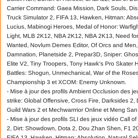
Carrier Command: Gaea Mission, Dark Souls, Di
Truck Simulator 2, FIFA 13, Hawken, Hitman: Absol
Lucius, Mabinogi Heroes, Medal of Honor: Warfigh
Light, MLB 2K12, NBA 2K12, NBA 2K13, Need fo
Wanted, Novlum Demes Editor, Of Orcs and Men, P
Damnation, Planetside 2, Prepar3D, Sniper: Ghost
Elite V2, Tiny Troopers, Tony Hawk's Pro Skater 
Battles: Shogun, Unmechanical, War of the Roses
Championship 3 et XCOM: Enemy Unknown.
- Mise à jour des profils Ambient Occlusion des j
strike: Global Offensive, Cross Fire, Darksides 2,
Guild Wars 2 et Mechwarrrior Online et Meng San
- Mise à jour des profils SLI des jeux vidéo Call o
2, Dirt: Showdown, Dota 2, Dou Zhan Shen, F1 20
FIFA 13, Hawken, Hitman: Absolution, Natural Sele