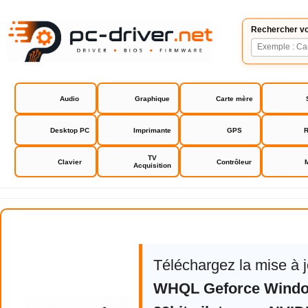
Rechercher vo
Audio
Graphique
Carte mère
Desktop PC
Imprimante
GPS
R
TV
Clavier
Contrôleur
Acquisition
NVIDIA GeForce Driver
Téléchargez la mise à 
WHQL Geforce Window