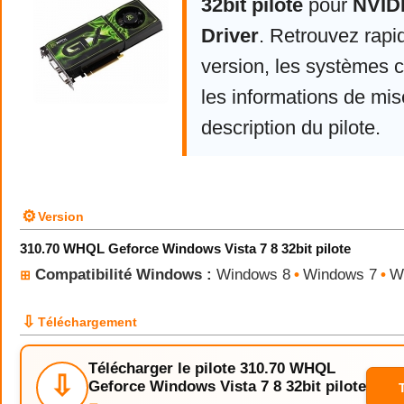
32bit pilote
pour
NVID
Driver
. Retrouvez rapi
version, les systèmes 
les informations de mise
description du pilote.
⚙
Version
310.70 WHQL Geforce Windows Vista 7 8 32bit pilote
Compatibilité Windows :
Windows 8
•
Windows 7
•
W
⊞
⇩
Téléchargement
Télécharger le pilote 310.70 WHQL
⇩
Geforce Windows Vista 7 8 32bit pilote