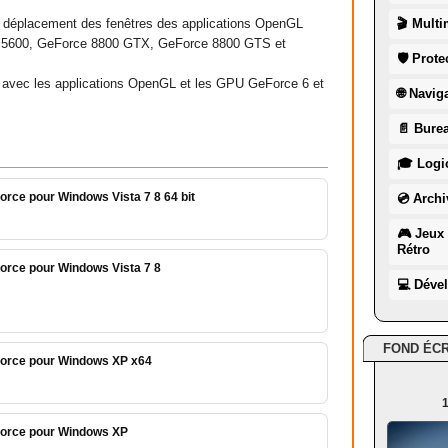
 le déplacement des fenêtres des applications OpenGL
🎬 Multi
 5600, GeForce 8800 GTX, GeForce 8800 GTS et
🛡 Prote
s avec les applications OpenGL et les GPU GeForce 6 et
🌐 Navig
📄 Burea
🎓 Logic
orce pour Windows Vista 7 8 64 bit
💿 Archi
🎮 Jeux 
Rétro
orce pour Windows Vista 7 8
💻 Déve
FOND ÉC
force pour Windows XP x64
1
force pour Windows XP