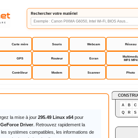
Rechercher votre matériel
Carte mère
Souris
Webcam
Réseau
Multimedi
GPS
Routeur
Ecran
MP3 MP4
Contrôleur
Modem
Scanner
Photo
orce Driver
CONSTRU
A
B
C
Q
R
S
rgez la mise à jour
295.49 Linux x64
pour
 GeForce Driver
. Retrouvez rapidement la
, les systèmes compatibles, les informations de