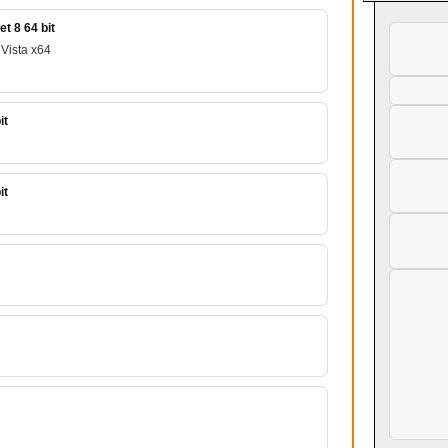
t 8 64 bit
Vista x64
it
it