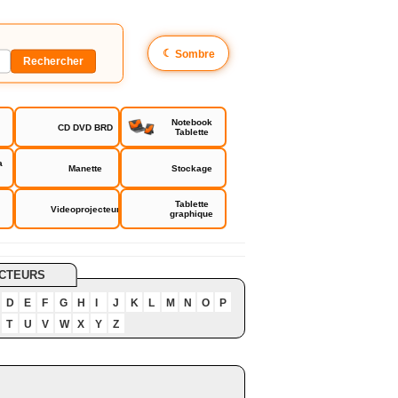
☾
Sombre
Notebook
CD DVD BRD
Tablette
a
Manette
Stockage
Tablette
Videoprojecteur
graphique
CTEURS
D
E
F
G
H
I
J
K
L
M
N
O
P
T
U
V
W
X
Y
Z