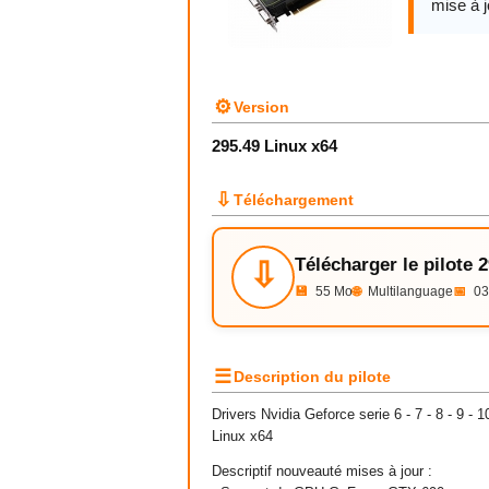
mise à j
⚙
Version
295.49 Linux x64
⇩
Téléchargement
Télécharger le pilote 
⇩
💾
55 Mo
🌐
Multilanguage
📅
03
☰
Description du pilote
Drivers Nvidia Geforce serie 6 - 7 - 8 - 9 - 
Linux x64
Descriptif nouveauté mises à jour :