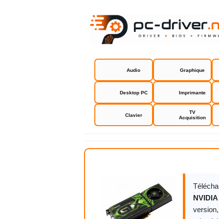
Audio
Graphique
Desktop PC
Imprimante
TV
Clavier
Acquisition
NVIDIA GeF
Télécha
NVIDIA
version