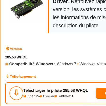
Driver
. Retrouvez rapi
version, les systèmes 
les informations de mise
description du pilote.
⚙
Version
285.58 WHQL
Compatibilité Windows :
Windows 7
•
Windows Vista
⊞
⇩
Téléchargement
Télécharger le pilote 285.58 WHQL
⇩
💾
0,147 Mo
🌐
Français
📅
24/10/2011