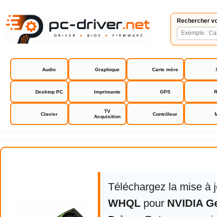
Rechercher vo
Audio
Graphique
Carte mère
Desktop PC
Imprimante
GPS
R
TV
Clavier
Contrôleur
Acquisition
NVIDIA GeForce Driver
Téléchargez la mise à 
WHQL
pour
NVIDIA G