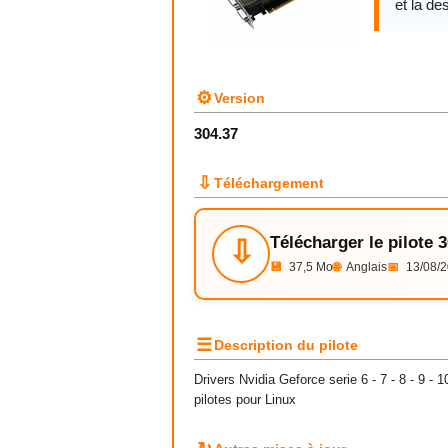
et la des
⚙
Version
304.37
⇩
Téléchargement
Télécharger le pilote 
⇩
💾
37,5 Mo
🌐
Anglais
📅
13/08/
☰
Description du pilote
Drivers
Nvidia
Geforce serie 6 - 7 - 8 - 9 - 
pilotes pour Linux