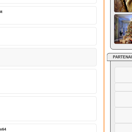
it
PARTENA
 x64