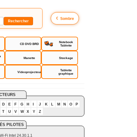
☾
Sombre
Notebook
CD DVD BRD
Tablette
a
Manette
Stockage
Tablette
Videoprojecteur
graphique
CTEURS
D
E
F
G
H
I
J
K
L
M
N
O
P
T
U
V
W
X
Y
Z
ÉS PILOTES
Wi-Fi Intel 24.30.1.1