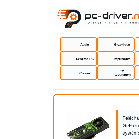
Audio
Graphique
Desktop PC
Imprimante
TV
Clavier
Acquisition
NVIDIA GeF
Télécha
GeForc
système