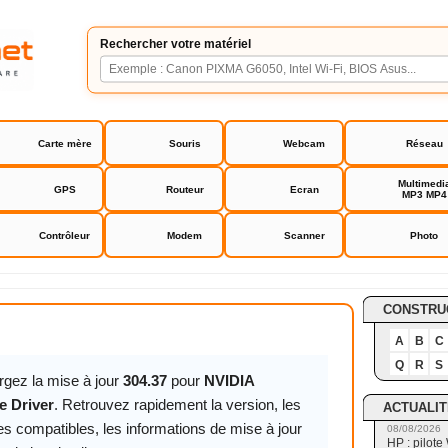
Rechercher votre matériel
Carte mère
Souris
Webcam
Réseau
Multimedi
GPS
Routeur
Ecran
MP3 MP4
Contrôleur
Modem
Scanner
Photo
orce Driver
CONSTRU
A
B
C
Q
R
S
rgez la mise à jour
304.37
pour
NVIDIA
e Driver
. Retrouvez rapidement la version, les
ACTUALIT
s compatibles, les informations de mise à jour
08/08/2026
HP : pilote 