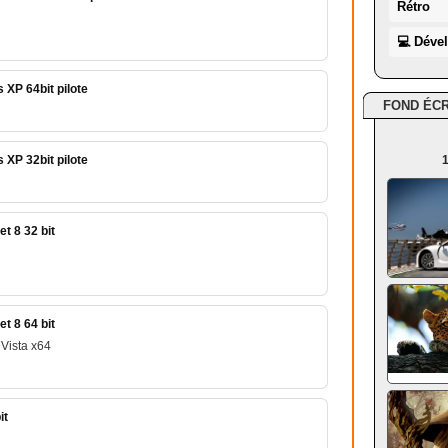
Rétro
💻 Déve
XP 64bit pilote
FOND ÉC
XP 32bit pilote
1
t 8 32 bit
t 8 64 bit
Vista x64
it