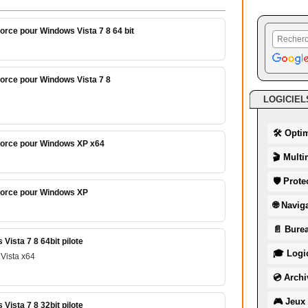
orce pour Windows Vista 7 8 64 bit
orce pour Windows Vista 7 8
LOGICIEL
🛠 Opti
force pour Windows XP x64
🎬 Multi
🛡 Prote
force pour Windows XP
🌐 Navig
📄 Burea
ista 7 8 64bit pilote
🎓 Logic
Vista x64
💿 Archi
🎮 Jeux 
ista 7 8 32bit pilote