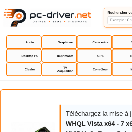
Rechercher vo
Audio
Graphique
Carte mère
Desktop PC
Imprimante
GPS
R
TV
Clavier
Contrôleur
Acquisition
NVIDIA GeForce Driver
Téléchargez la mise à 
WHQL Vista x64 - 7 x