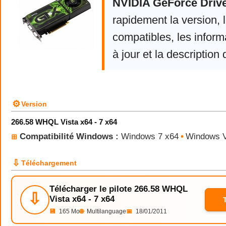
NVIDIA GeForce Driv
rapidement la version,
compatibles, les infor
à jour et la description 
⚙
Version
266.58 WHQL Vista x64 - 7 x64
Compatibilité Windows :
Windows 7 x64
•
Windows V
⊞
⇩
Téléchargement
Télécharger le pilote 266.58 WHQL
⇩
Vista x64 - 7 x64
💾
165 Mo
🌐
Multilanguage
📅
18/01/2011