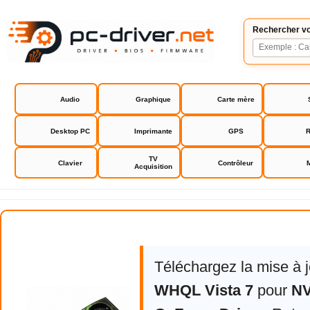
Rechercher vo
Audio
Graphique
Carte mère
Desktop PC
Imprimante
GPS
R
TV
Clavier
Contrôleur
Acquisition
NVIDIA GeForce Driver
Téléchargez la mise à 
WHQL Vista 7
pour
NV