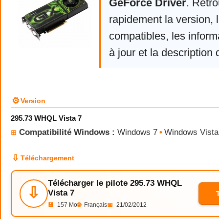
GeForce Driver
. Retr
rapidement la version,
compatibles, les infor
à jour et la description 
⚙
Version
295.73 WHQL Vista 7
Compatibilité Windows :
Windows 7
•
Windows Vista
⊞
⇩
Téléchargement
Télécharger le pilote 295.73 WHQL
⇩
Vista 7
💾
157 Mo
🌐
Français
📅
21/02/2012