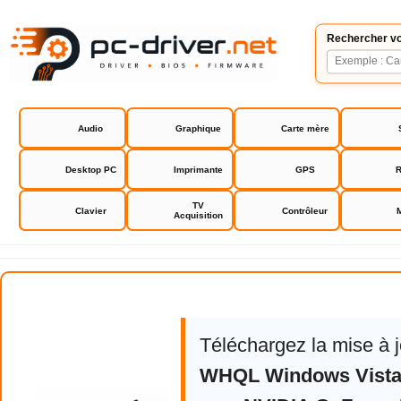
Rechercher vo
Audio
Graphique
Carte mère
Desktop PC
Imprimante
GPS
R
TV
Clavier
Contrôleur
Acquisition
NVIDIA GeForce Driver
Téléchargez la mise à 
WHQL Windows Vista 7