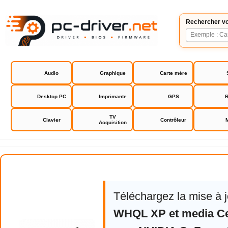
Rechercher vo
Audio
Graphique
Carte mère
Desktop PC
Imprimante
GPS
R
TV
Clavier
Contrôleur
Acquisition
NVIDIA GeForce Driver
Téléchargez la mise à 
WHQL XP et media Ce