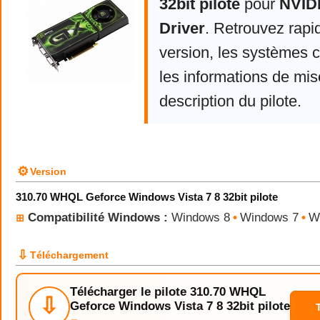
32bit pilote
pour
NVID
Driver
. Retrouvez rapi
version, les systèmes 
les informations de mise
description du pilote.
⚙
Version
310.70 WHQL Geforce Windows Vista 7 8 32bit pilote
Compatibilité Windows :
Windows 8
•
Windows 7
•
W
⊞
⇩
Téléchargement
Télécharger le pilote 310.70 WHQL
⇩
Geforce Windows Vista 7 8 32bit pilote