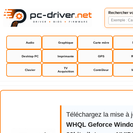
Rechercher vo
Audio
Graphique
Carte mère
Desktop PC
Imprimante
GPS
R
TV
Clavier
Contrôleur
Acquisition
NVIDIA GeForce Driver
Téléchargez la mise à 
WHQL Geforce Window