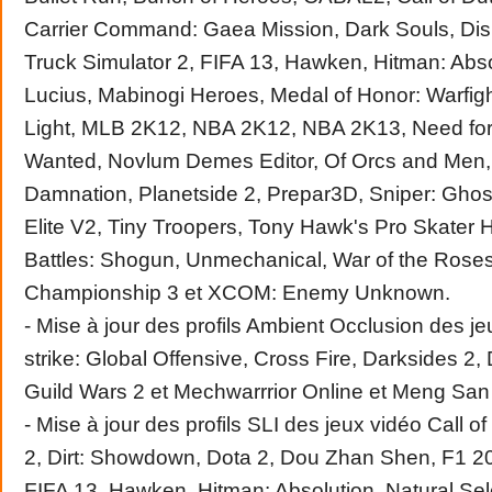
Carrier Command: Gaea Mission, Dark Souls, Di
Truck Simulator 2, FIFA 13, Hawken, Hitman: Absol
Lucius, Mabinogi Heroes, Medal of Honor: Warfigh
Light, MLB 2K12, NBA 2K12, NBA 2K13, Need fo
Wanted, Novlum Demes Editor, Of Orcs and Men, P
Damnation, Planetside 2, Prepar3D, Sniper: Ghost
Elite V2, Tiny Troopers, Tony Hawk's Pro Skater 
Battles: Shogun, Unmechanical, War of the Roses
Championship 3 et XCOM: Enemy Unknown.
- Mise à jour des profils Ambient Occlusion des j
strike: Global Offensive, Cross Fire, Darksides 2,
Guild Wars 2 et Mechwarrrior Online et Meng San
- Mise à jour des profils SLI des jeux vidéo Call o
2, Dirt: Showdown, Dota 2, Dou Zhan Shen, F1 20
FIFA 13, Hawken, Hitman: Absolution, Natural Sele