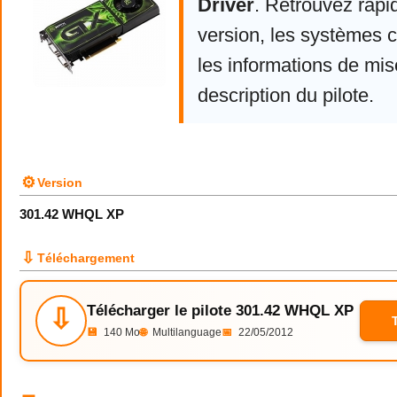
Driver
. Retrouvez rapi
version, les systèmes 
les informations de mise
description du pilote.
⚙
Version
301.42 WHQL XP
⇩
Téléchargement
Télécharger le pilote 301.42 WHQL XP
⇩
💾
140 Mo
🌐
Multilanguage
📅
22/05/2012