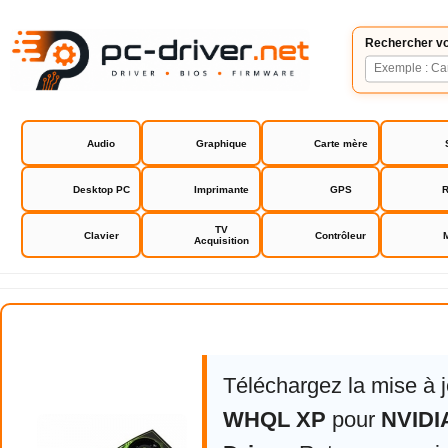
Rechercher vo
Audio
Graphique
Carte mère
Desktop PC
Imprimante
GPS
R
TV
Clavier
Contrôleur
Acquisition
NVIDIA GeForce Driver
Téléchargez la mise à 
WHQL XP
pour
NVIDI