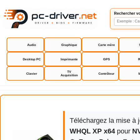
Rechercher vo
Audio
Graphique
Carte mère
Desktop PC
Imprimante
GPS
R
TV
Clavier
Contrôleur
Acquisition
NVIDIA GeForce Driver
Téléchargez la mise à 
WHQL XP x64
pour
NV