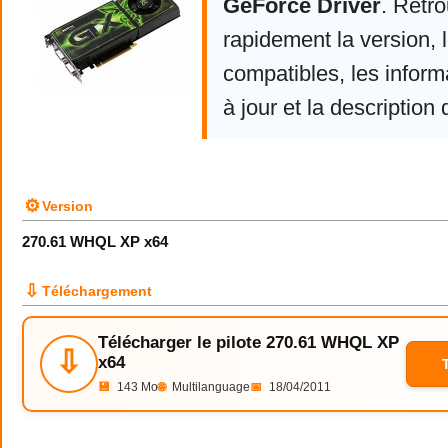
GeForce Driver
. Retr
rapidement la version,
compatibles, les infor
à jour et la description 
⚙
Version
270.61 WHQL XP x64
⇩
Téléchargement
Télécharger le pilote 270.61 WHQL XP
⇩
x64
💾
143 Mo
🌐
Multilanguage
📅
18/04/2011