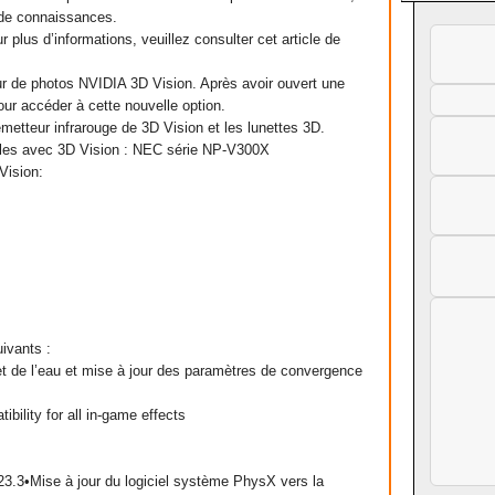
e de connaissances.
plus d’informations, veuillez consulter cet article de
eur de photos NVIDIA 3D Vision. Après avoir ouvert une
our accéder à cette nouvelle option.
émetteur infrarouge de 3D Vision et les lunettes 3D.
bles avec 3D Vision : NEC série NP-V300X
Vision:
uivants :
let de l’eau et mise à jour des paramètres de convergence
bility for all in-game effects
.23.3•Mise à jour du logiciel système PhysX vers la