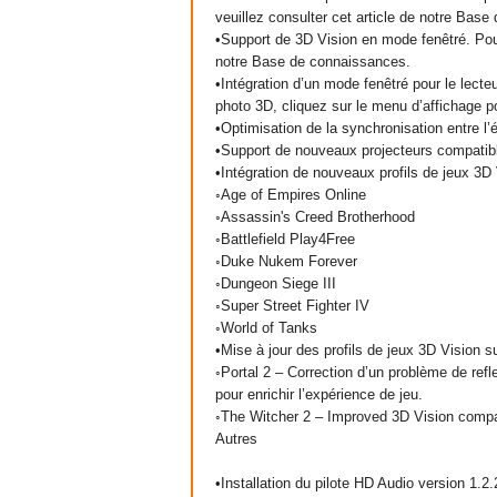
veuillez consulter cet article de notre Bas
•Support de 3D Vision en mode fenêtré. Pour 
notre Base de connaissances.
•Intégration d’un mode fenêtré pour le lect
photo 3D, cliquez sur le menu d’affichage p
•Optimisation de la synchronisation entre l’
•Support de nouveaux projecteurs compati
•Intégration de nouveaux profils de jeux 3D 
◦Age of Empires Online
◦Assassin's Creed Brotherhood
◦Battlefield Play4Free
◦Duke Nukem Forever
◦Dungeon Siege III
◦Super Street Fighter IV
◦World of Tanks
•Mise à jour des profils de jeux 3D Vision s
◦Portal 2 – Correction d’un problème de ref
pour enrichir l’expérience de jeu.
◦The Witcher 2 – Improved 3D Vision compati
Autres
•Installation du pilote HD Audio version 1.2