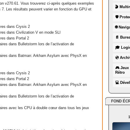
ion v270.61. Vous trouverez ci-après quelques exemples
🎬 Multi
. Les résultats peuvent varier en fonction du GPU et
🛡 Prote
res dans Crysis 2
🌐 Navig
es dans Civilization V en mode SLI
📄 Burea
res dans Portal 2
es dans Bulletstorm lors de l’activation de
🎓 Logic
aires dans Batman: Arkham Asylum avec PhysX en
💿 Archi
🎮 Jeux 
Rétro
res dans Crysis 2
res dans Portal 2
💻 Déve
aires dans Batman: Arkham Asylum avec PhysX en
es dans Bulletstorm lors de l’activation de
FOND ÉC
ires avec les CPU à double cœur dans tous les jeux
1