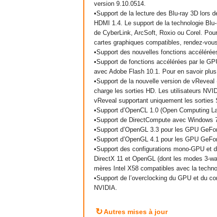
version 9.10.0514.
•Support de la lecture des Blu-ray 3D lors
HDMI 1.4. Le support de la technologie Blu-r
de CyberLink, ArcSoft, Roxio ou Corel. Pou
cartes graphiques compatibles, rendez-vous
•Support des nouvelles fonctions accéléré
•Support de fonctions accélérées par le GPU
avec Adobe Flash 10.1. Pour en savoir plus, 
•Support de la nouvelle version de vReveal 
charge les sorties HD. Les utilisateurs NVID
vReveal supportant uniquement les sorties
•Support d’OpenCL 1.0 (Open Computing La
•Support de DirectCompute avec Windows 7 
•Support d’OpenGL 3.3 pour les GPU GeForc
•Support d’OpenGL 4.1 pour les GPU GeForc
•Support des configurations mono-GPU et de
DirectX 11 et OpenGL (dont les modes 3-way
mères Intel X58 compatibles avec la techno
•Support de l’overclocking du GPU et du con
NVIDIA.
↻
Autres mises à jour