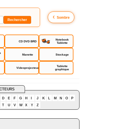
☾
Sombre
Notebook
CD DVD BRD
Tablette
a
Manette
Stockage
Tablette
Videoprojecteur
graphique
CTEURS
D
E
F
G
H
I
J
K
L
M
N
O
P
T
U
V
W
X
Y
Z