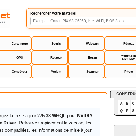
Rechercher votre matériel
Carte mère
Souris
Webcam
Réseau
Multimedi
GPS
Routeur
Ecran
MP3 MP4
Contrôleur
Modem
Scanner
Photo
orce Driver
CONSTRU
A
B
C
Q
R
S
rgez la mise à jour
275.33 WHQL
pour
NVIDIA
e Driver
. Retrouvez rapidement la version, les
s compatibles, les informations de mise à jour