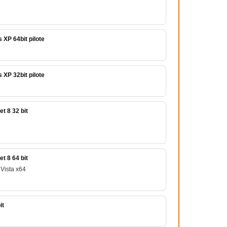
XP 64bit pilote
XP 32bit pilote
t 8 32 bit
t 8 64 bit
Vista x64
it