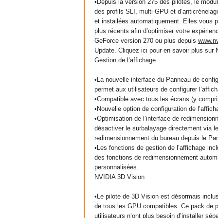
•Depuis la version 275 des pilotes, le mod
des profils SLI, multi-GPU et d’anticrénela
et installées automatiquement. Elles vous p
plus récents afin d’optimiser votre expérien
GeForce version 270 ou plus depuis
www
.
n
Update. Cliquez ici pour en savoir plus sur
Gestion de l’affichage
•La nouvelle interface du Panneau de config
permet aux utilisateurs de configurer l’affi
•Compatible avec tous les écrans (y compr
•Nouvelle option de configuration de l’affic
•Optimisation de l’interface de redimensio
désactiver le surbalayage directement via l
redimensionnement du bureau depuis le Pan
•Les fonctions de gestion de l’affichage inc
des fonctions de redimensionnement automat
personnalisées.
NVIDIA 3D Vision
•Le pilote de 3D Vision est désormais inclu
de tous les GPU compatibles. Ce pack de pil
utilisateurs n’ont plus besoin d’installer sé