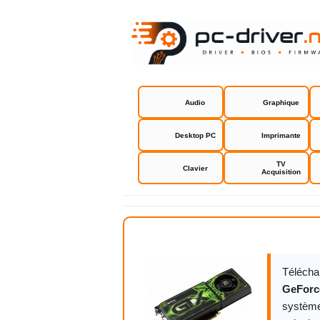
Audio
Graphique
Desktop PC
Imprimante
TV
Clavier
Acquisition
NVIDIA GeF
Télécha
GeForc
système