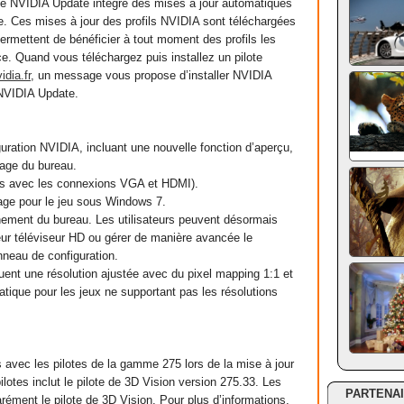
ule NVIDIA Update intègre des mises à jour automatiques
ge. Ces mises à jour des profils NVIDIA sont téléchargées
ermettent de bénéficier à tout moment des profils les
ce. Quand vous téléchargez puis installez un pilote
vidia
.
fr
, un message vous propose d’installer NVIDIA
 NVIDIA Update.
uration NVIDIA, incluant une nouvelle fonction d’aperçu,
chage du bureau.
is avec les connexions VGA et HDMI).
hage pour le jeu sous Windows 7.
nnement du bureau. Les utilisateurs peuvent désormais
eur téléviseur HD ou gérer de manière avancée le
neau de configuration.
luent une résolution ajustée avec du pixel mapping 1:1 et
ique pour les jeux ne supportant pas les résolutions
s avec les pilotes de la gamme 275 lors de la mise à jour
otes inclut le pilote de 3D Vision version 275.33. Les
PARTENA
parément le pilote de 3D Vision. Pour plus d’informations,