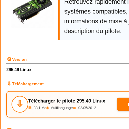
Retrouvez rapidement la
systèmes compatibles, 
informations de mise à j
description du pilote.
⚙
Version
295.49 Linux
⇩
Téléchargement
Télécharger le pilote 295.49 Linux
⇩
💾
33,1 Mo
🌐
Multilanguage
📅
03/05/2012