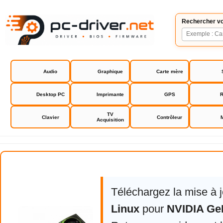
Rechercher vo
Audio
Graphique
Carte mère
Desktop PC
Imprimante
GPS
R
TV
Clavier
Contrôleur
Acquisition
NVIDIA GeForce Driver
Téléchargez la mise à 
Linux
pour
NVIDIA Ge