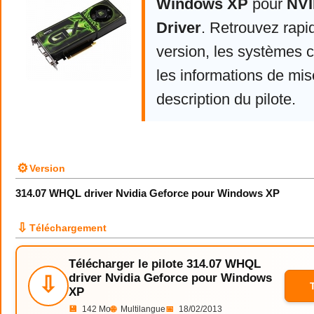
Windows XP
pour
NVI
Driver
. Retrouvez rapi
version, les systèmes 
les informations de mise
description du pilote.
⚙
Version
314.07 WHQL driver Nvidia Geforce pour Windows XP
⇩
Téléchargement
Télécharger le pilote 314.07 WHQL
driver Nvidia Geforce pour Windows
⇩
XP
💾
142 Mo
🌐
Multilangue
📅
18/02/2013